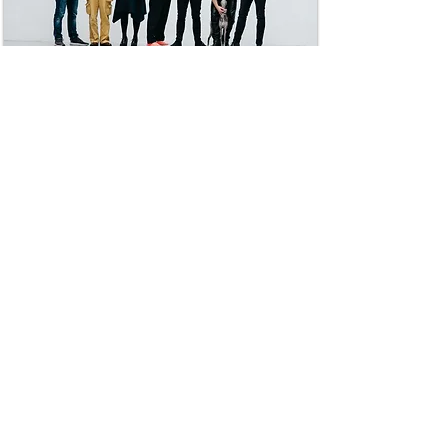
Science Busters
Das Warten hat ein Ende.
Die Science Busters sind zurück im
Fernsehen.
Und jede Menge Wissenschaft. Für
alle. In bunten Kostümen. Mit
Tieren. Und Menschen.
Wie entsorgt man eine
Raumstation – gelber
Sack oder Restmüll?
Wie lange kann man
ohne Kopf weiterleben?
Und: ist Steirerblut doch
eine Nudlsupp‘n?
Mit Augenschmaus live!
An der Seite von MC Martin