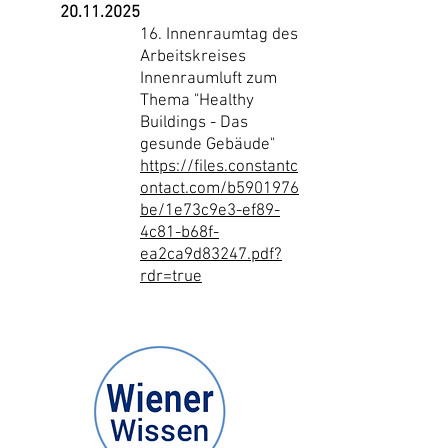
20.11.2025
16. Innenraumtag des
Arbeitskreises
Innenraumluft zum
Thema "Healthy
Buildings - Das
gesunde Gebäude"
https://files.constantc
ontact.com/b5901976
be/1e73c9e3-ef89-
4c81-b68f-
ea2ca9d83247.pdf?
rdr=true